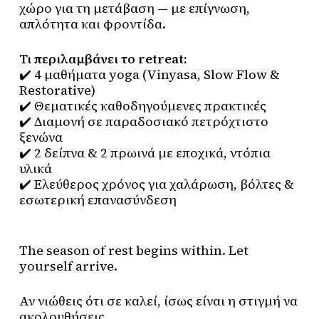
χώρο για τη μετάβαση — με επίγνωση,
απλότητα και φροντίδα.
Τι περιλαμβάνει το retreat:
✔️ 4 μαθήματα yoga (Vinyasa, Slow Flow &
Restorative)
✔️ Θεματικές καθοδηγούμενες πρακτικές
✔️ Διαμονή σε παραδοσιακό πετρόχτιστο
ξενώνα
✔️ 2 δείπνα & 2 πρωινά με εποχικά, ντόπια
υλικά
✔️ Ελεύθερος χρόνος για χαλάρωση, βόλτες &
εσωτερική επανασύνδεση
The season of rest begins within. Let
yourself arrive.
Αν νιώθεις ότι σε καλεί, ίσως είναι η στιγμή να
ακολουθήσεις.