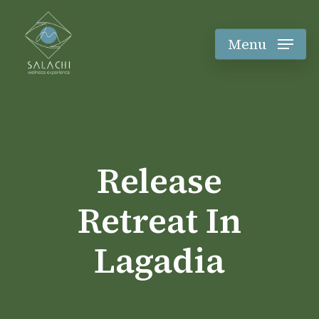
Skip
to
main
Menu
content
Release
Retreat In
Lagadia