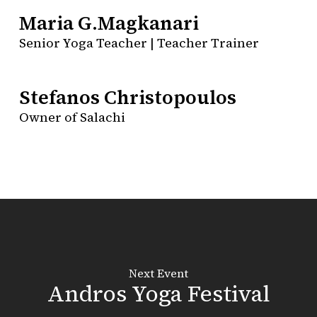
Anais Alfieri
Maria G.Magkanari
Yoga Instructor
Senior Yoga Teacher | Teacher Trainer
Stefanos Christopoulos
Owner of Salachi
Next Event
Andros Yoga Festival